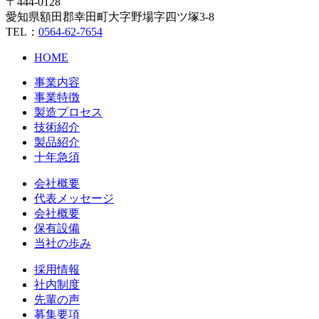
〒444-0128
愛知県額田郡幸田町大字野場字四ツ塚3-8
TEL：
0564-62-7654
HOME
事業内容
事業特徴
製造プロセス
技術紹介
製品紹介
十年急須
会社概要
代表メッセージ
会社概要
保有設備
当社の歩み
採用情報
社内制度
先輩の声
募集要項