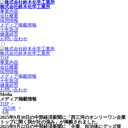
株式会社鈴木化学工業所
事業内容
会社概要
採用情報
メディア掲載情報
十年急須
健康経営
お問い合わせ
株式会社鈴木化学工業所
TOP
事業内容
会社概要
採用情報
メディア掲載情報
十年急須
健康経営
お問い合わせ
Media
メディア掲載情報
TOP
>
2025年
>
9月
2025年9月30日の中部経済新聞に「西三河のオンリーワン企業
トップに聞く我が社の強み」が掲載されました。
2025年9月22日の中部経済新聞に「企業、自治体にグッズ提