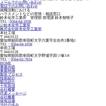
メールでのお問い合わせ
電話でのお問い合わせ
就職活動における
ハラスメントなどの苦情・相談窓口
鈴木化学工業所 管理部 管理課 鈴木智咲子
TEL :
0564-64-1058
株式会社鈴木化学工業所
本社工場
〒444-0122
愛知県額田郡幸田町大字六栗字左右作2番地1
TEL：
0564-64-1058
幸田工場
〒444-0128
愛知県額田郡幸田町大字野場字四ツ塚3-8
TEL：
0564-62-7654
HOME
事業内容
事業特徴
製造プロセス
技術紹介
製品紹介
十年急須
会社概要
代表メッセージ
会社概要
保有設備
当社の歩み