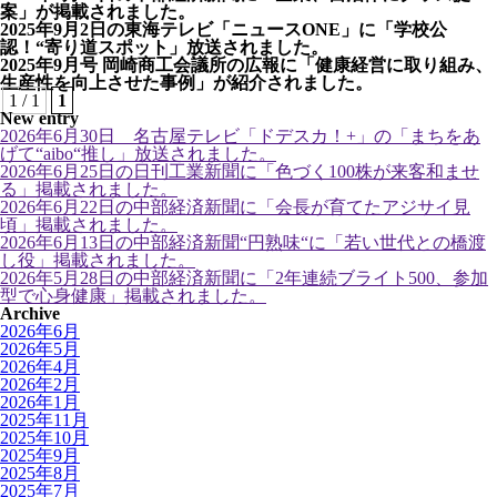
案」が掲載されました。
2025年9月2日の東海テレビ「ニュースONE」に「学校公
認！“寄り道スポット」放送されました。
2025年9月号 岡崎商工会議所の広報に「健康経営に取り組み、
生産性を向上させた事例」が紹介されました。
1 / 1
1
New entry
2026年6月30日 名古屋テレビ「ドデスカ！+」の「まちをあ
げて“aibo“推し」放送されました。
2026年6月25日の日刊工業新聞に「色づく100株が来客和ませ
る」掲載されました。
2026年6月22日の中部経済新聞に「会長が育てたアジサイ見
頃」掲載されました。
2026年6月13日の中部経済新聞“円熟味“に「若い世代との橋渡
し役」掲載されました。
2026年5月28日の中部経済新聞に「2年連続ブライト500、参加
型で心身健康」掲載されました。
Archive
2026年6月
2026年5月
2026年4月
2026年2月
2026年1月
2025年11月
2025年10月
2025年9月
2025年8月
2025年7月