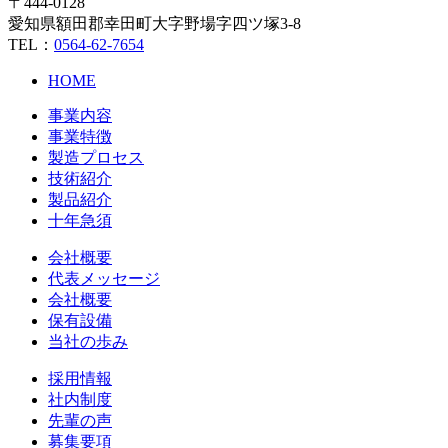
〒444-0128
愛知県額田郡幸田町大字野場字四ツ塚3-8
TEL：
0564-62-7654
HOME
事業内容
事業特徴
製造プロセス
技術紹介
製品紹介
十年急須
会社概要
代表メッセージ
会社概要
保有設備
当社の歩み
採用情報
社内制度
先輩の声
募集要項