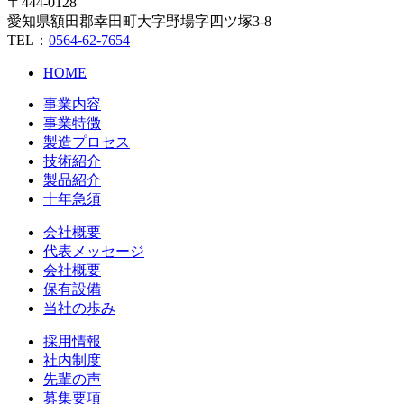
〒444-0128
愛知県額田郡幸田町大字野場字四ツ塚3-8
TEL：
0564-62-7654
HOME
事業内容
事業特徴
製造プロセス
技術紹介
製品紹介
十年急須
会社概要
代表メッセージ
会社概要
保有設備
当社の歩み
採用情報
社内制度
先輩の声
募集要項