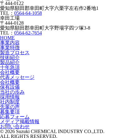
〒444-0122
愛知県額田郡幸田町大字六栗字左右作2番地1
TEL：
0564-64-1058
幸田工場
〒444-0128
愛知県額田郡幸田町大字野場字四ツ塚3-8
TEL：
0564-62-7654
HOME
事業内容
事業特徴
製造プロセス
技術紹介
製品紹介
十年急須
会社概要
代表メッセージ
会社概要
保有設備
当社の歩み
採用情報
社内制度
先輩の声
募集要項
応募フォーム
メディア掲載情報
お問い合わせ
© 2026 Suzuki CHEMICAL INDUSTRY CO.,LTD.
ALL RIGHTS RESERVED.